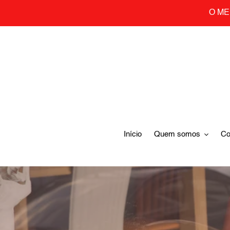
Skip
O ME
to
content
Início
Quem somos
Co