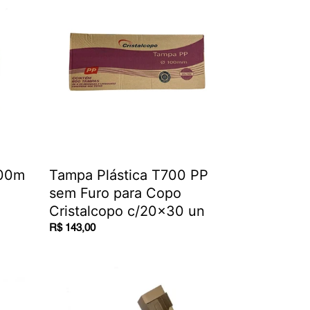
Plástica
T700
PP
sem
Furo
para
Copo
Cristalcopo
c/20x30
un
300m
Tampa Plástica T700 PP
sem Furo para Copo
Cristalcopo c/20x30 un
Regular
R$ 143,00
price
Suporte
Papelão
para