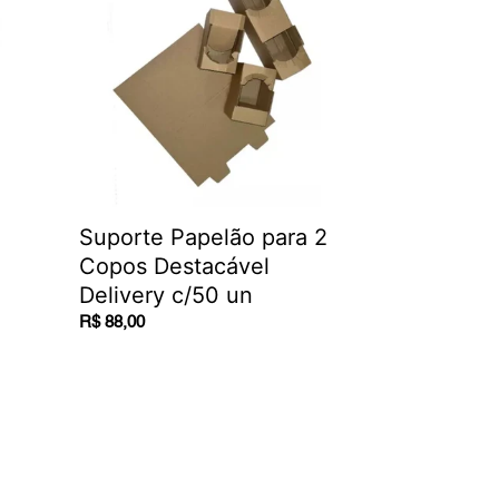
2
Copos
Destacável
Delivery
c/50
un
Suporte Papelão para 2
Copos Destacável
Delivery c/50 un
Regular
R$ 88,00
price