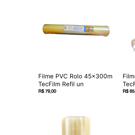
PVC
PVC
Rolo
Rolo
45x300m
38x3
TecFilm
TecFi
Refil
Refil
un
un
Filme PVC Rolo 45x300m
Fil
TecFilm Refil un
TecF
Regular
R$ 79,00
Regul
R$ 65
price
price
Bobina
Prato
filme
Papel
PVC
Branc