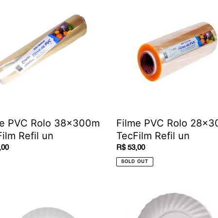
:
PVC
Rolo
00m
28x300m
lm
TecFilm
Refil
un
me PVC Rolo 38x300m
Filme PVC Rolo 28x
ilm Refil un
TecFilm Refil un
ar
,00
Regular
R$ 53,00
price
SOLD OUT
Prato
ão
Papelão
o
Branco