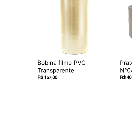
Transparente
N°04
c/100
un
Bobina filme PVC
Prat
Transparente
N°0
Regular
R$ 157,00
Regul
R$ 40
price
price