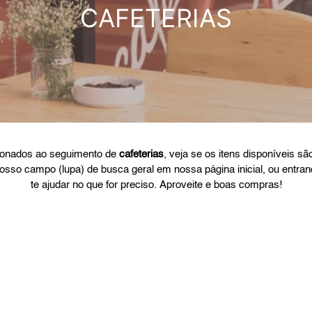
C
CAFETERIAS
o
l
l
e
cionados ao seguimento de
cafeterias
, veja se os itens disponíveis s
c
osso campo (lupa) de busca geral em nossa página inicial, ou entr
te ajudar no que for preciso.
Aproveite e boas compras!
t
i
o
n
Filme