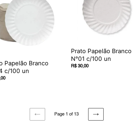
N°01
c/100
un
Prato Papelão Branco
N°01 c/100 un
o Papelão Branco
Regular
R$ 30,00
4 c/100 un
price
ar
,00
Page 1 of 13
PREVIOUS
NEXT
PAGE
PAGE