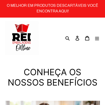
Skip
O MELHOR EM PRODUTOS DESCARTÁVEIS VOCÊ
to
ENCONTRA AQUI!
content
Search
Log in
Cart
CONHEÇA OS
NOSSOS BENEFÍCIOS