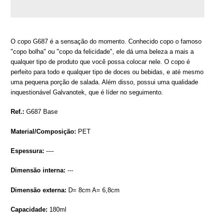
Adding
product
O copo G687 é a sensação do momento. Conhecido copo o famoso
to
"copo bolha" ou "copo da felicidade", ele dá uma beleza a mais a
your
qualquer tipo de produto que você possa colocar nele. O copo é
cart
perfeito para todo e qualquer tipo de doces ou bebidas, e até mesmo
uma pequena porção de salada. Além disso, possui uma qualidade
inquestionável Galvanotek, que é líder no seguimento.
Ref.:
G687 Base
Material/Composição:
PET
Espessura:
----
Dimensão interna:
---
Dimensão externa:
D= 8cm A= 6,8cm
Capacidade:
18
0ml