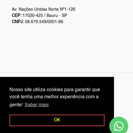
Av. Nações Unidas Norte Nº1-126
CEP:
17020-425 / Bauru - SP
CNPJ:
08.679.549/0001-66
L
English
Nosso site utiliza cookies para garantir que
Nosso site utiliza cookies para garantir que
A
você tenha uma melhor experiência com a
você tenha uma melhor experiência com a
N
Facebook
Twitter
Pinterest
Instagram
YouTube
gente!
gente!
Saber mais
Saber mais
G
U
OK
OK
A
© 2026,
Rei Embalagens Online
Powered by Shopify
G