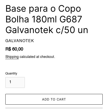
Base para o Copo
Bolha 180ml G687
Galvanotek c/50 un
VENDOR
GALVANOTEK
Regular
R$ 60,00
price
Shipping
calculated at checkout.
Quantity
ADD TO CART