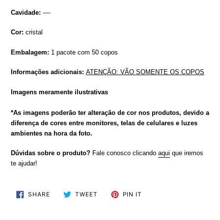
Cavidade:
----
Cor:
cristal
Embalagem:
1 pacote com 50 copos
Informações adicionais:
ATENÇÃO: VÃO SOMENTE OS COPOS
Imagens meramente ilustrativas
*As imagens poderão ter alteração de cor nos produtos, devido a
diferença de cores entre monitores, telas de celulares e luzes
ambientes na hora da foto.
Dúvidas sobre o produto?
Fale conosco clicando
aqui
que iremos
te ajudar!
SHARE
TWEET
PIN
SHARE
TWEET
PIN IT
ON
ON
ON
FACEBOOK
TWITTER
PINTEREST