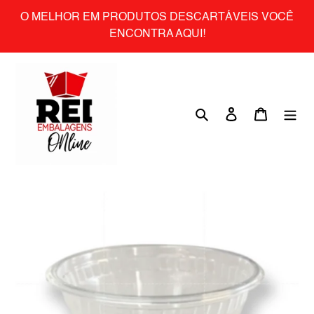
Skip
O MELHOR EM PRODUTOS DESCARTÁVEIS VOCÊ
to
ENCONTRA AQUI!
content
Search
Log in
Cart