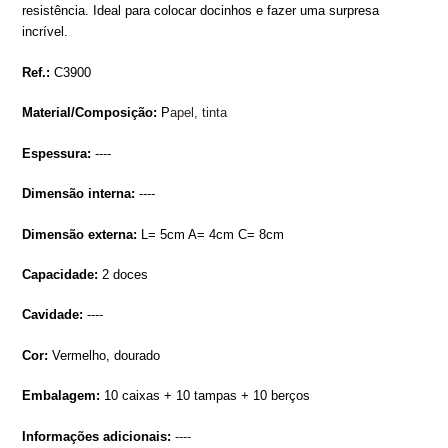
resistência. Ideal para colocar docinhos e fazer uma surpresa
incrível.
Ref.:
C3900
Material/Composição:
P
apel, tinta
Espessura:
----
Dimensão interna:
----
Dimensão externa:
L= 5cm A= 4cm C= 8cm
Capacidade:
2 doces
Cavidade:
----
Cor:
Vermelho, dourado
Embalagem:
10 caixas + 10 tampas + 10 berços
Informações adicionais:
----