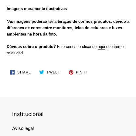
Imagens meramente ilustrativas
*As imagens poderão ter alteração de cor nos produtos, devido a
diferença de cores entre monitores, telas de celulares e luzes
ambientes na hora da foto.
Dúvidas sobre o produto?
Fale conosco clicando
aqui
que iremos
te ajudar!
SHARE
TWEET
PIN
SHARE
TWEET
PIN IT
ON
ON
ON
FACEBOOK
TWITTER
PINTEREST
Institucional
Aviso legal