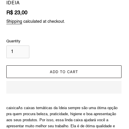
VENDOR
IDEIA
Regular
R$ 23,00
price
Shipping
calculated at checkout.
Quantity
ADD TO CART
Adding
product
caixicaAs caixas temáticas da Ideia sempre são uma ótima opção
to
pra quem procura beleza, praticidade, higiene e boa apresentação
your
aos seus produtos. Por isso, essa linda caixa ajudará você a
cart
apresentar muito melhor seu trabalho. Ela é de ótima qualidade e