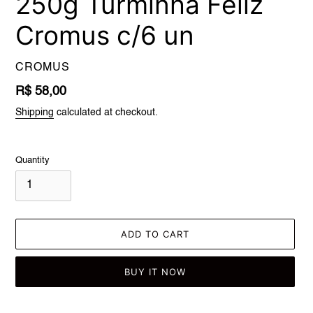
250g Turminha Feliz
Cromus c/6 un
VENDOR
CROMUS
Regular
R$ 58,00
price
Shipping
calculated at checkout.
Quantity
ADD TO CART
BUY IT NOW
Adding