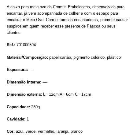
product
A caixa para meio ovo da Cromus Embalagens, desenvolvida para
to
encantar, já vem acompanhada de colher e com o espaço para
your
encaixar o Meio Ovo. Com estampas encantadoras, promete causar
cart
suspiros em quem receber esse presente de Páscoa ou seus
clientes.
Ref.:
701000594
Material/Composição:
papel cartão, pigmento colorido, plástico
Espessura:
----
Dimensão interna:
----
Dimensão externa:
L= 12cm A= 6cm C= 17cm
Capacidade:
250g
Cavidade:
1
Cor:
azul, verde, vermelho, laranja, branco