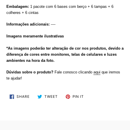
Embalagem:
1 pacote com 6 bases com berço + 6 tampas + 6
colheres + 6 cintas
Informações adicionais:
----
Imagens meramente ilustrativas
*As imagens poderão ter alteração de cor nos produtos, devido a
diferença de cores entre monitores, telas de celulares e luzes
ambientes na hora da foto.
Dúvidas sobre o produto?
Fale conosco clicando
aqui
que iremos
te ajudar!
SHARE
TWEET
PIN
SHARE
TWEET
PIN IT
ON
ON
ON
FACEBOOK
TWITTER
PINTEREST