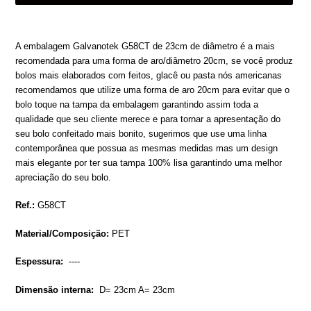
Adding
product
A embalagem Galvanotek G58CT de 23cm de diâmetro é a mais
to
recomendada para uma forma de aro/diâmetro 20cm, se você produz
your
bolos mais elaborados com feitos, glacê ou pasta nós americanas
cart
recomendamos que utilize uma forma de aro 20cm para evitar que o
bolo toque na tampa da embalagem garantindo assim toda a
qualidade que seu cliente merece e para tornar a apresentação do
seu bolo confeitado mais bonito, sugerimos que use uma linha
contemporânea que possua as mesmas medidas mas um design
mais elegante por ter sua tampa 100% lisa garantindo uma melhor
apreciação do seu bolo.
Ref.:
G58CT
Material/Composição:
PET
Espessura:
----
Dimensão interna:
D= 23cm A= 23cm