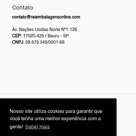
Contato
contato@reiembalagensonline.com
Av. Nações Unidas Norte Nº1-126
CEP:
17020-425 / Bauru - SP
CNPJ:
08.679.549/0001-66
L
English
Nosso site utiliza cookies para garantir que
Nosso site utiliza cookies para garantir que
A
você tenha uma melhor experiência com a
você tenha uma melhor experiência com a
N
Facebook
Twitter
Pinterest
Instagram
YouTube
gente!
gente!
Saber mais
Saber mais
G