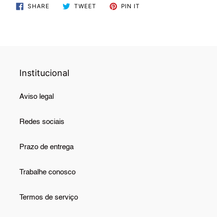
SHARE
TWEET
PIN
SHARE
TWEET
PIN IT
ON
ON
ON
FACEBOOK
TWITTER
PINTEREST
Institucional
Aviso legal
Redes sociais
Prazo de entrega
Trabalhe conosco
Termos de serviço