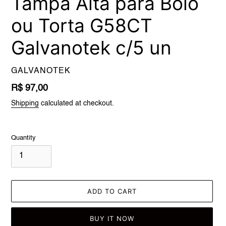
Tampa Alta para Bolo
ou Torta G58CT
Galvanotek c/5 un
VENDOR
GALVANOTEK
Regular
R$ 97,00
price
Shipping
calculated at checkout.
Quantity
ADD TO CART
BUY IT NOW