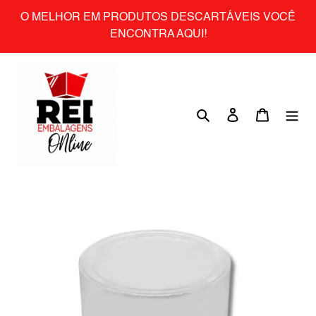
Skip
O MELHOR EM PRODUTOS DESCARTÁVEIS VOCÊ
to
ENCONTRA AQUI!
content
Search
Log in
Cart