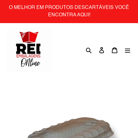
Skip
O MELHOR EM PRODUTOS DESCARTÁVEIS VOCÊ
to
ENCONTRA AQUI!
content
Search
Log in
Cart