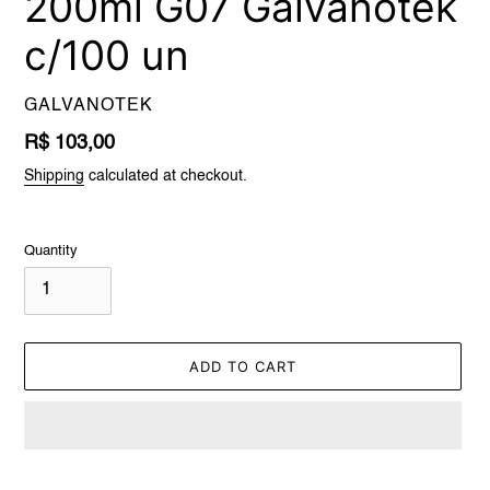
200ml G07 Galvanotek
c/100 un
VENDOR
GALVANOTEK
Regular
R$ 103,00
price
Shipping
calculated at checkout.
Quantity
ADD TO CART
Adding