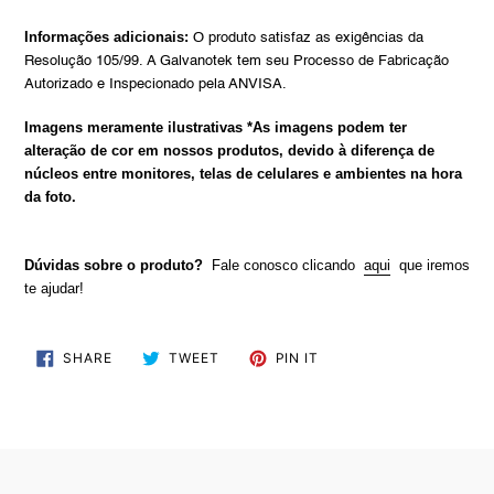
Informações adicionais:
O produto satisfaz as exigências da
Resolução 105/99. A Galvanotek tem seu Processo de Fabricação
Autorizado e Inspecionado pela ANVISA.
Imagens meramente ilustrativas
*As imagens podem ter
alteração de cor em nossos produtos, devido à diferença de
núcleos entre monitores, telas de celulares e ambientes na hora
da foto.
Dúvidas sobre o produto?
Fale conosco clicando
aqui
que iremos
te ajudar!
SHARE
TWEET
PIN
SHARE
TWEET
PIN IT
ON
ON
ON
FACEBOOK
TWITTER
PINTEREST