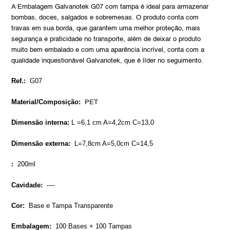
product
A Embalagem Galvanotek G07 com tampa é ideal para armazenar
to
bombas, doces, salgados e sobremesas. O produto conta com
your
travas em sua borda, que garantem uma melhor proteção, mais
cart
segurança e praticidade no transporte, além de deixar o produto
muito bem embalado e com uma aparência incrível, conta com a
qualidade inquestionável Galvanotek, que é líder no seguimento.
Ref.:
G07
Material/Composição:
PET
Dimensão interna:
L
=6,1
cm A=4,2cm C=13,0
Dimensão externa:
L=7,8cm A=5,0cm C=14,5
:
200ml
Cavidade:
----
Cor:
Base e Tampa Transparente
Embalagem:
100 Bases + 100 Tampas