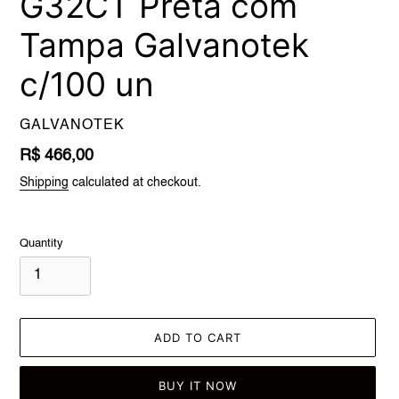
G32CT Preta com
Tampa Galvanotek
c/100 un
VENDOR
GALVANOTEK
Regular
R$ 466,00
price
Shipping
calculated at checkout.
Quantity
ADD TO CART
BUY IT NOW