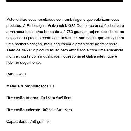
Adding
product
Potencialize seus resultados com embalagens que valorizam seus
to
produtos. A Embalagem Galvanotek G32 Contemporânea é ideal para
your
armazenar bolos e/ou tortas de até 750 gramas, sejam eles doces ou
cart
salgados. O produto conta com travas em sua borda, que asseguram
uma melhor vedação, mais segurança e praticidade no transporte.
Além de deixar o produto muito bem embalado e com uma aparência
incrível, conta com a qualidade inquestionável Galvanotek, que é
líder no seguimento.
Ref:
G32CT
Material/Composição:
PET
Dimensão interna:
D=18cm A=8,6cm
Dimensão externa:
D=22cm A=9,3cm
Capacidade:
750 gramas