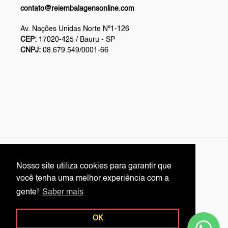
contato@reiembalagensonline.com
Av. Nações Unidas Norte Nº1-126
CEP:
17020-425 / Bauru - SP
CNPJ:
08.679.549/0001-66
L
English
Nosso site utiliza cookies para garantir que
Nosso site utiliza cookies para garantir que
A
você tenha uma melhor experiência com a
você tenha uma melhor experiência com a
N
Facebook
Twitter
Pinterest
Instagram
YouTube
gente!
gente!
Saber mais
Saber mais
G
U
OK
OK
A
© 2026,
Rei Embalagens Online
Powered by Shopify