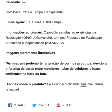
Cavidade:
----
Cor:
Base Preta e Tampa Transparente
Embalagem:
100 Bases + 100 Tampa
Informações adicionais:
O produto satisfaz as exigências da
Resolução 105/99. A Galvanotek tem seu Processo de Fabricação
Autorizado e Inspecionado pela ANVISA.
Imagens meramente ilustrativas
*As imagens poderão ter alteração de cor nos produtos, devido a
diferença de cores entre monitores, telas de celulares e luzes
ambientes na hora da foto.
Dúvidas sobre o produto?
Fale conosco clicando
aqui
que iremos
te ajudar!
SHARE
TWEET
PIN
SHARE
TWEET
PIN IT
ON
ON
ON
FACEBOOK
TWITTER
PINTEREST