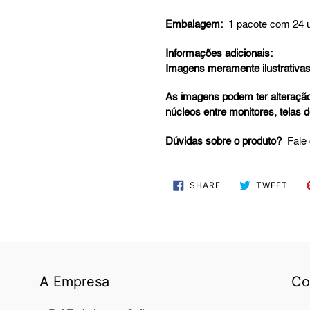
Embalagem:
1 pacote com 24 
Informações adicionais:
Imagens meramente ilustrativa
As imagens podem ter alteração
núcleos entre monitores, telas 
Dúvidas sobre o produto?
Fale
SHARE
TWE
SHARE
TWEET
ON
ON
FACEBOOK
TWI
A Empresa
Co