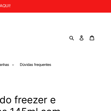
AQUI!
Search
Log in
Cart
anhas
Dúvidas frequentes
do freezer e