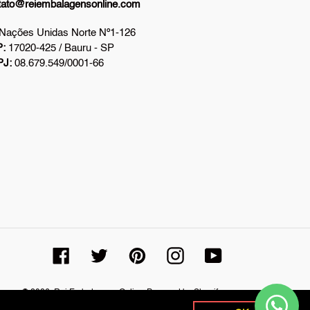
tato@reiembalagensonline.com
 Nações Unidas Norte Nº1-126
:
17020-425 / Bauru - SP
PJ:
08.679.549/0001-66
Facebook
Twitter
Pinterest
Instagram
YouTube
© 2026,
Rei Embalagens Online
Powered by Shopify