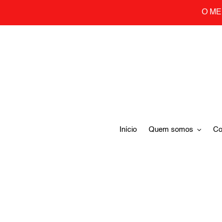
Skip
O ME
to
content
Início
Quem somos
Co