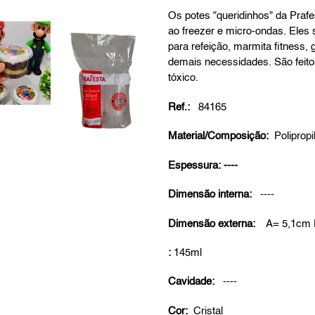
product
Os potes "queridinhos" da Prafes
to
ao freezer e micro-ondas. Ele
your
para refeição, marmita fitness,
cart
demais necessidades. São feito
tóxico.
Ref.:
84165
Material/Composição:
Polipropi
Espessura: ----
Dimensão interna:
----
Dimensão externa:
A= 5,1cm
:
145ml
Cavidade:
----
Cor:
Cristal