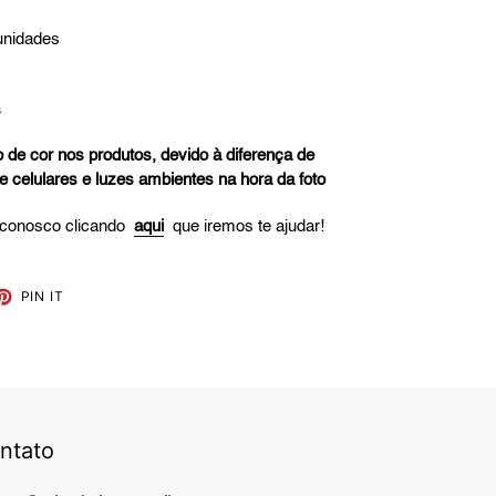
unidades
s
 de cor nos produtos, devido à diferença de
de celulares e luzes ambientes na hora da foto
 conosco clicando
aqui
que iremos te ajudar!
ET
PIN
PIN IT
ON
TTER
PINTEREST
ntato