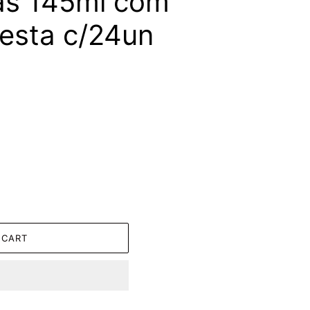
as 145ml com
esta c/24un
 CART