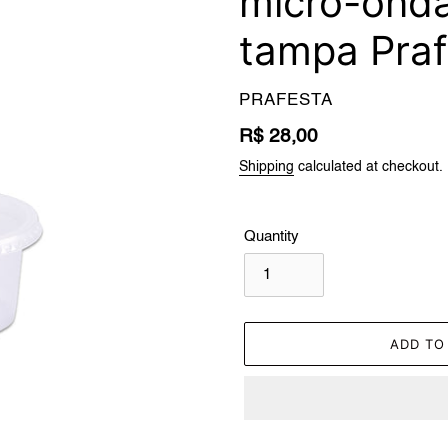
micro-ond
tampa Praf
VENDOR
PRAFESTA
Regular
R$ 28,00
price
Shipping
calculated at checkout.
Quantity
ADD TO
Adding