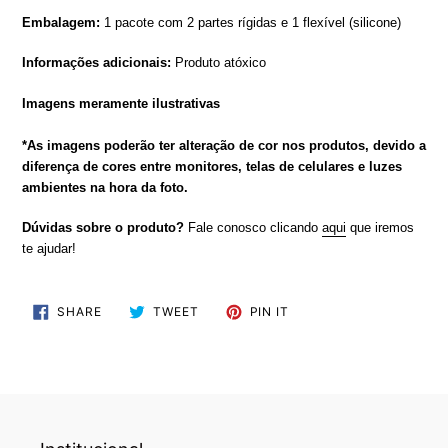
Embalagem:
1 pacote com 2 partes rígidas e 1 flexível (silicone)
Informações adicionais:
Produto atóxico
Imagens meramente ilustrativas
*As imagens poderão ter alteração de cor nos produtos, devido a
diferença de cores entre monitores, telas de celulares e luzes
ambientes na hora da foto.
Dúvidas sobre o produto?
Fale conosco clicando
aqui
que iremos
te ajudar!
SHARE
TWEET
PIN
SHARE
TWEET
PIN IT
ON
ON
ON
FACEBOOK
TWITTER
PINTEREST