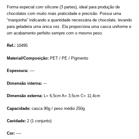
product
Forma especial com silicone (3 partes), ideal para produção de
to
chocolates com muito mais praticidade e precisão. Possui uma
your
“marquinha” indicando a quantidade necessária de chocolate, levando
cart
para geladeira uma única vez. Ela proporciona uma casca uniforme e
um acabamento perfeito sempre com o mesmo peso.
Ref.:
10495
Material/Composição:
PET / PE / Pigmento
Espessura:
----
Dimensão interna:
---
Dimensão externa:
L= 6,5cm A= 3,5cm C= 11,4cm
Capacidade:
casca 90g / peso médio 250g
Cavidade:
2 (1 conjunto)
Cor:
----