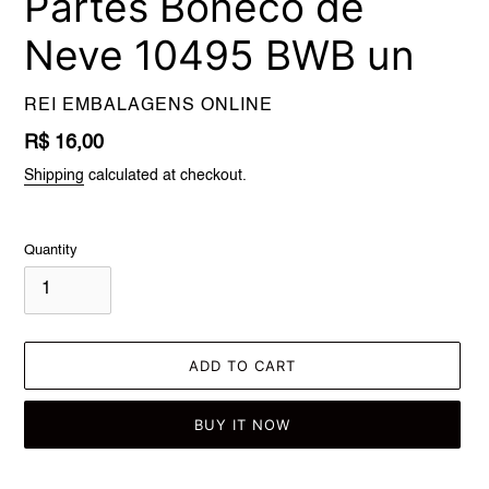
Partes Boneco de
Neve 10495 BWB un
VENDOR
REI EMBALAGENS ONLINE
Regular
R$ 16,00
price
Shipping
calculated at checkout.
Quantity
ADD TO CART
BUY IT NOW
Adding