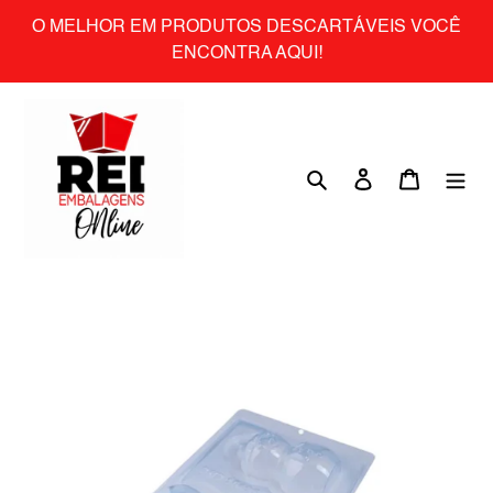
Skip
O MELHOR EM PRODUTOS DESCARTÁVEIS VOCÊ
to
ENCONTRA AQUI!
content
Search
Log in
Cart