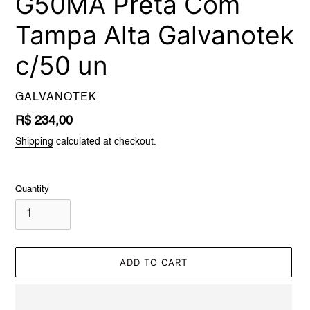
G50MA Preta Com
Tampa Alta Galvanotek
c/50 un
VENDOR
GALVANOTEK
Regular
R$ 234,00
price
Shipping
calculated at checkout.
Quantity
ADD TO CART