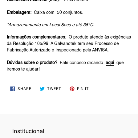
Dimensões Externas (mm):
275x133mm
Embalagem:
Caixa com
50 conjuntos.
*Armazenamento em Local Seco e até 35°C.
Informações complementares:
O produto atende às exigências
da Resolução 105/99. A Galvanotek tem seu Processo de
Fabricação Autorizado e Inspecionado pela ANVISA.
Dúvidas sobre o produto?
Fale conosco clicando
aqui
que
iremos te ajudar!
SHARE
TWEET
PIN
SHARE
TWEET
PIN IT
ON
ON
ON
FACEBOOK
TWITTER
PINTEREST
Institucional