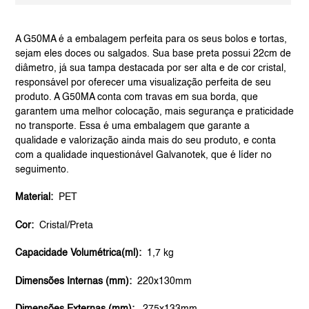
Adding
product
A G50MA é a embalagem perfeita para os seus bolos e tortas,
to
sejam eles doces ou salgados. Sua base preta possui 22cm de
your
diâmetro, já sua tampa destacada por ser alta e de cor cristal,
cart
responsável por oferecer uma visualização perfeita de seu
produto. A G50MA conta com travas em sua borda, que
garantem uma melhor colocação, mais segurança e praticidade
no transporte. Essa é uma embalagem que garante a
qualidade e valorização ainda mais do seu produto, e conta
com a qualidade inquestionável Galvanotek, que é líder no
seguimento.
Material:
PET
Cor:
Cristal/Preta
Capacidade Volumétrica(ml):
1,7 kg
Dimensões Internas (mm):
220x130mm