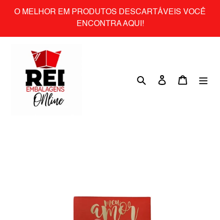
Skip
O MELHOR EM PRODUTOS DESCARTÁVEIS VOCÊ
to
ENCONTRA AQUI!
content
Search
Log in
Cart