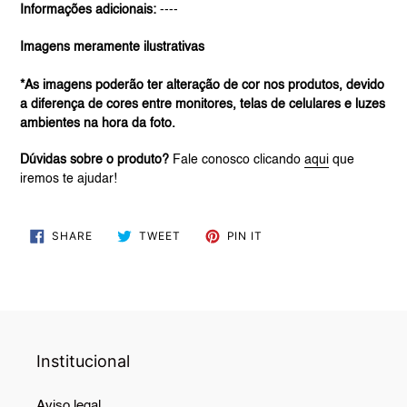
Informações adicionais:
----
Imagens meramente ilustrativas
*As imagens poderão ter alteração de cor nos produtos, devido
a diferença de cores entre monitores, telas de celulares e luzes
ambientes na hora da foto.
Dúvidas sobre o produto?
Fale conosco clicando
aqui
que
iremos te ajudar!
SHARE
TWEET
PIN
SHARE
TWEET
PIN IT
ON
ON
ON
FACEBOOK
TWITTER
PINTEREST
Institucional
Aviso legal