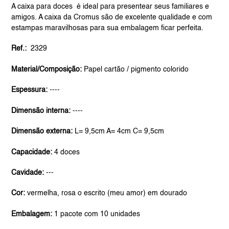
product
A caixa para doces é ideal para presentear seus familiares e
to
amigos. A caixa da Cromus são de excelente qualidade e com
your
estampas maravilhosas para sua embalagem ficar perfeita.
cart
Ref.:
2329
Material/Composição:
Papel cartão / pigmento colorido
Espessura:
----
Dimensão interna:
----
Dimensão externa:
L= 9,5cm A= 4cm C= 9,5cm
Capacidade:
4 doces
Cavidade:
---
Cor:
vermelha, rosa o escrito (meu amor) em dourado
Embalagem:
1 pacote com 10 unidades