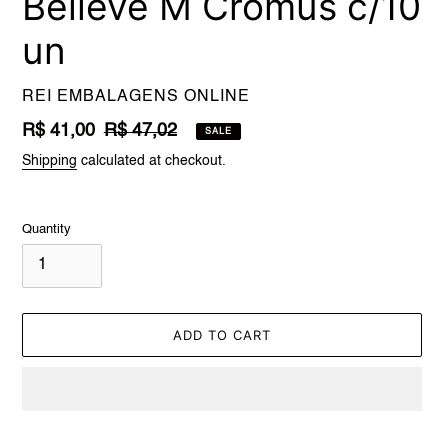
Believe M Cromus c/10
un
VENDOR
REI EMBALAGENS ONLINE
Sale
R$ 41,00
Regular
R$ 47,02
SALE
price
price
Shipping
calculated at checkout.
Quantity
ADD TO CART
Adding