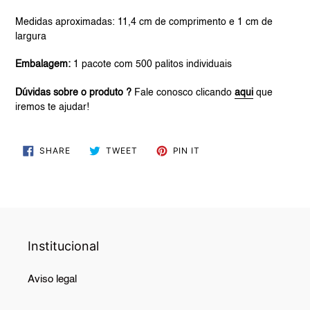
your
cart
Medidas aproximadas: 11,4 cm de comprimento e 1 cm de
largura
Embalagem:
1 pacote com 500 palitos individuais
Dúvidas sobre o produto ?
Fale conosco clicando
aqui
que
iremos te ajudar!
SHARE
TWEET
PIN
SHARE
TWEET
PIN IT
ON
ON
ON
FACEBOOK
TWITTER
PINTEREST
Institucional
Aviso legal