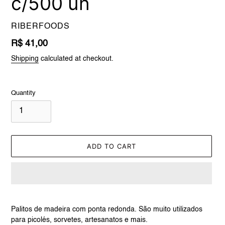
c/500 un
VENDOR
RIBERFOODS
Regular
R$ 41,00
price
Shipping
calculated at checkout.
Quantity
ADD TO CART
Adding
product
Palitos de madeira com ponta redonda. São muito utilizados
to
para picolés, sorvetes, artesanatos e mais.