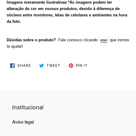
Imagens meramente ilustrativas
*As imagens podem ter
alteração de cor em nossos produtos, devido à diferença de
núcleos entre monitores, telas de celulares e ambientes na hora
da foto.
Dúvidas sobre o produto?
Fale conosco clicando
aqui
que iremos
te ajudar!
SHARE
TWEET
PIN
SHARE
TWEET
PIN IT
ON
ON
ON
FACEBOOK
TWITTER
PINTEREST
Institucional
Aviso legal