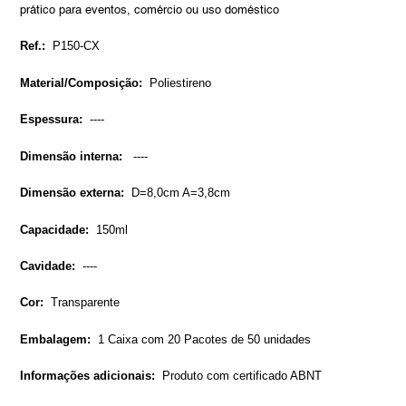
your
prático para eventos, comércio ou uso doméstico
cart
Ref.:
P150-CX
Material/Composição:
Poliestireno
Espessura:
----
Dimensão interna:
----
Dimensão externa:
D=8,0cm A=3,8cm
Capacidade:
150ml
Cavidade:
----
Cor:
Transparente
Embalagem:
1 Caixa com 20 Pacotes de 50 unidades
Informações adicionais:
Produto com certificado ABNT