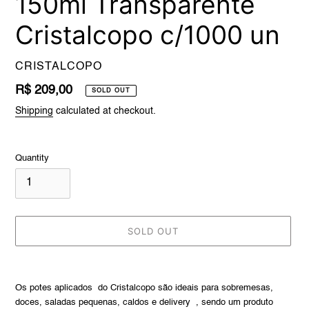
150ml Transparente
Cristalcopo c/1000 un
VENDOR
CRISTALCOPO
Regular
R$ 209,00
SOLD OUT
price
Shipping
calculated at checkout.
Quantity
SOLD OUT
Adding
product
Os potes aplicados
do Cristalcopo são
ideais para sobremesas,
to
doces, saladas pequenas, caldos e delivery
, sendo um produto