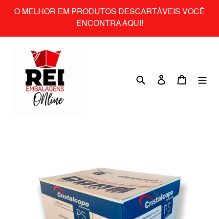
Skip
O MELHOR EM PRODUTOS DESCARTÁVEIS VOCÊ
to
ENCONTRA AQUI!
content
Search
Log in
Cart