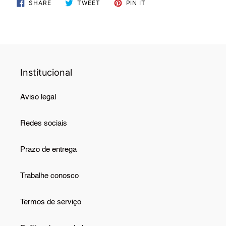
SHARE
TWEET
PIN
SHARE
TWEET
PIN IT
ON
ON
ON
FACEBOOK
TWITTER
PINTEREST
Institucional
Aviso legal
Redes sociais
Prazo de entrega
Trabalhe conosco
Termos de serviço