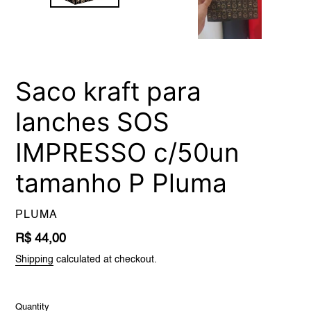
Saco kraft para
lanches SOS
IMPRESSO c/50un
tamanho P Pluma
VENDOR
PLUMA
Regular
R$ 44,00
price
Shipping
calculated at checkout.
Quantity