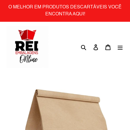
Skip
O MELHOR EM PRODUTOS DESCARTÁVEIS VOCÊ
to
ENCONTRA AQUI!
content
Search
Log in
Cart