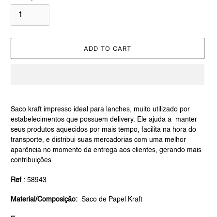
ADD TO CART
Adding
product
Saco kraft impresso ideal para lanches, muito utilizado por
to
estabelecimentos que possuem delivery. Ele ajuda a
manter
your
seus produtos aquecidos por mais tempo, facilita na hora do
cart
transporte, e distribui suas mercadorias com uma melhor
aparência no momento da entrega aos clientes, gerando mais
contribuições.
Ref
: 58943
Material/Composição:
Saco de Papel Kraft