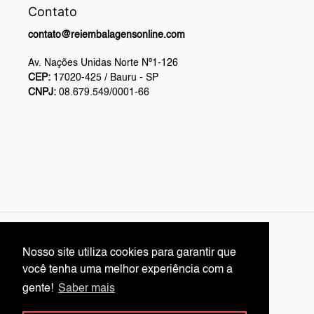
Contato
contato@reiembalagensonline.com
Av. Nações Unidas Norte Nº1-126
CEP:
17020-425 / Bauru - SP
CNPJ:
08.679.549/0001-66
L
English
Nosso site utiliza cookies para garantir que
Nosso site utiliza cookies para garantir que
A
você tenha uma melhor experiência com a
você tenha uma melhor experiência com a
N
Facebook
Twitter
Pinterest
Instagram
YouTube
gente!
gente!
Saber mais
Saber mais
G
U