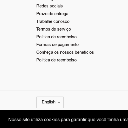
Redes sociais
Prazo de entrega
Trabalhe conosco
Termos de serviço
Política de reembolso
Formas de pagamento
Conheça os nossos benefícios
Política de reembolso
L
English
A
N
Nosso site utiliza cookies para garantir que você tenha u
Nosso site utiliza cookies para garantir que você tenha u
G