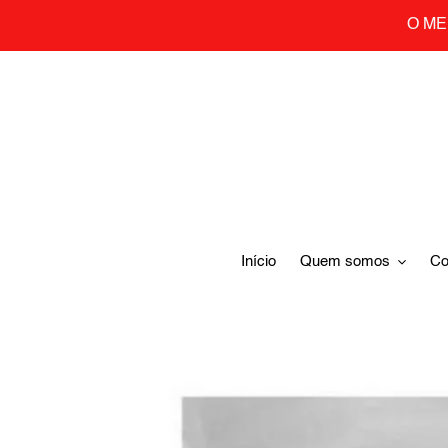
Skip
O ME
to
content
Início
Quem somos
Co