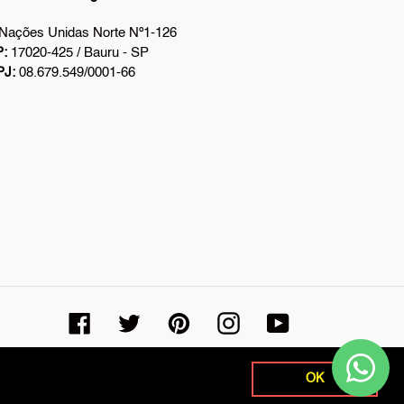
 Nações Unidas Norte Nº1-126
:
17020-425 / Bauru - SP
PJ:
08.679.549/0001-66
Facebook
Twitter
Pinterest
Instagram
YouTube
© 2026,
Rei Embalagens Online
Powered by Shopify
OK
OK