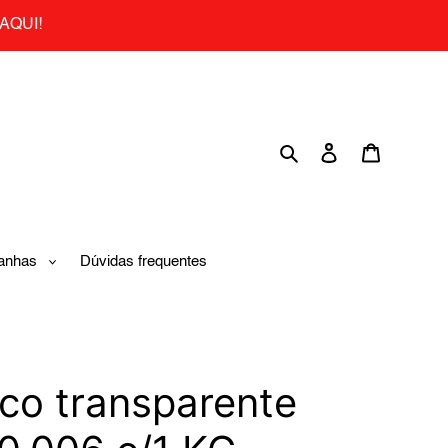
AQUI!
Search
Log in
Cart
anhas
Dúvidas frequentes
ico transparente