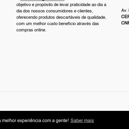
objetivo e propósito de levar praticidade ao dia a
Av.
dia dos nossos consumidores e clientes,
CEP
oferecendo produtos descartáveis de qualidade,
CN
com um melhor custo benefício através das
compras online.
ma melhor experiência com a gente!
ma melhor experiência com a gente!
Saber mais
Saber mais