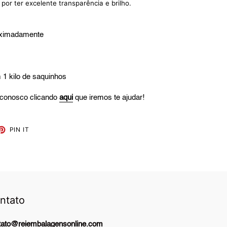
or ter excelente transparência e brilho.
ximadamente
1 kilo de saquinhos
conosco clicando
aqui
que iremos te ajudar!
ET
PIN
PIN IT
ON
TTER
PINTEREST
ntato
tato@reiembalagensonline.com