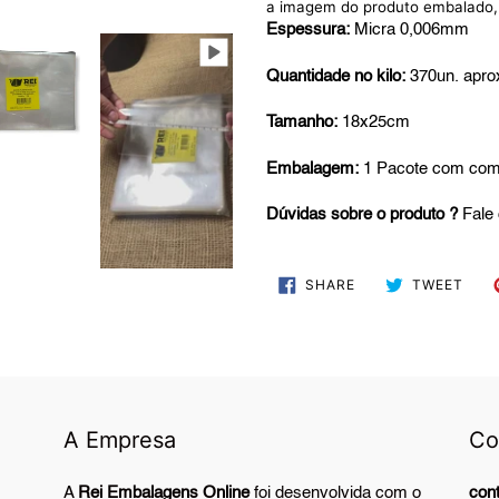
a imagem do produto embalado, p
your
Espessura:
Micra 0,006mm
cart
Quantidade no kilo:
370un.
apro
Tamanho:
18x25cm
Embalagem:
1 Pacote com com 
Dúvidas sobre o produto ?
Fale 
SHARE
TWE
SHARE
TWEET
ON
ON
FACEBOOK
TWI
A Empresa
Co
A
Rei Embalagens Online
foi desenvolvida com o
con