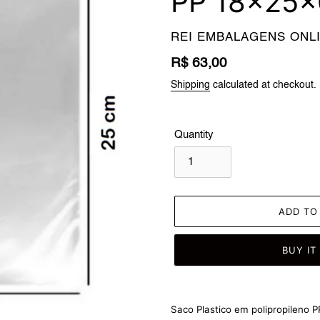
PP 18x25x
VENDOR
REI EMBALAGENS ONL
Regular
R$ 63,00
price
Shipping
calculated at checkout.
Quantity
ADD TO
BUY IT
Adding
product
Saco Plastico em polipropileno PP
to