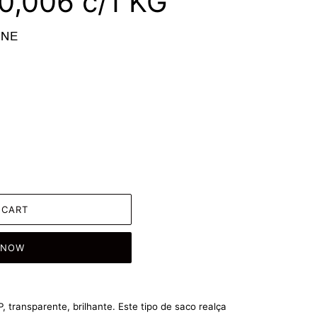
0,006 c/1 KG
INE
 CART
 NOW
, transparente, brilhante. Este tipo de saco realça