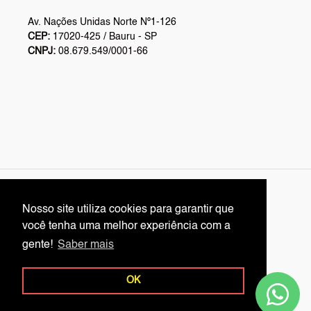
Av. Nações Unidas Norte Nº1-126
CEP:
17020-425 / Bauru - SP
CNPJ:
08.679.549/0001-66
L
English
Nosso site utiliza cookies para garantir que
Nosso site utiliza cookies para garantir que
A
você tenha uma melhor experiência com a
você tenha uma melhor experiência com a
N
Facebook
Twitter
Pinterest
Instagram
YouTube
gente!
gente!
Saber mais
Saber mais
G
U
OK
OK
A
© 2026,
Rei Embalagens Online
Powered by Shopify
G