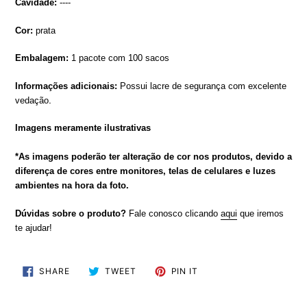
Cavidade:
----
Cor:
prata
Embalagem:
1 pacote com 100
sacos
Informações adicionais:
Possui lacre de segurança com excelente
vedação
.
Imagens meramente ilustrativas
*As imagens poderão ter alteração de cor nos produtos, devido a
diferença de cores entre monitores, telas de celulares e luzes
ambientes na hora da foto.
Dúvidas sobre o produto?
Fale conosco clicando
aqui
que iremos
te ajudar!
SHARE
TWEET
PIN
SHARE
TWEET
PIN IT
ON
ON
ON
FACEBOOK
TWITTER
PINTEREST