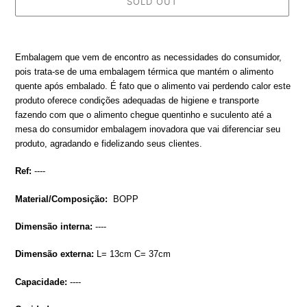
SOLD OUT
Adding
product
Embalagem que vem de encontro as necessidades do consumidor,
to
pois trata-se de uma embalagem térmica que mantém o alimento
your
quente após embalado. É fato que o alimento vai perdendo calor este
cart
produto oferece condições adequadas de higiene e transporte
fazendo com que o alimento chegue quentinho e suculento até a
mesa do consumidor embalagem inovadora que vai diferenciar seu
produto, agradando e fidelizando seus clientes.
Ref:
----
Material/Composição:
BOPP
Dimensão interna:
----
Dimensão externa:
L= 13cm C= 37cm
Capacidade:
----