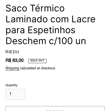
Saco Térmico
Laminado com Lacre
para Espetinhos
Deschem c/100 un
VENDOR
RIEDU
Regular
R$ 63,00
SOLD OUT
price
Shipping
calculated at checkout.
Quantity