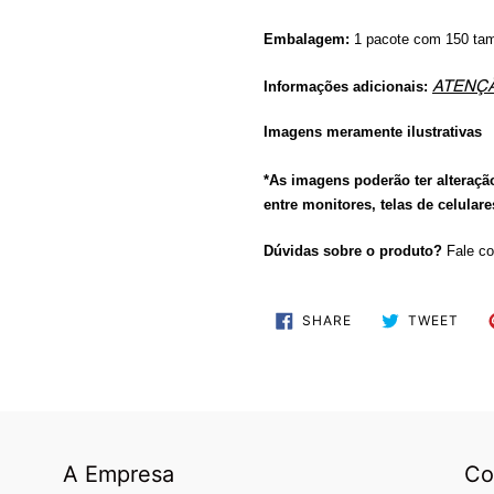
Embalagem:
1 pacote com 150 ta
Informações adicionais:
ATENÇ
Imagens meramente ilustrativas
*As imagens poderão ter alteraçã
entre monitores, telas de celular
Dúvidas sobre o produto?
Fale co
SHARE
TWE
SHARE
TWEET
ON
ON
FACEBOOK
TWI
A Empresa
Co