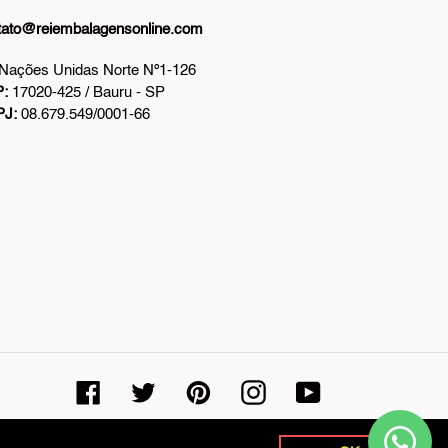
tato@reiembalagensonline.com
 Nações Unidas Norte Nº1-126
:
17020-425 / Bauru - SP
PJ:
08.679.549/0001-66
Facebook
Twitter
Pinterest
Instagram
YouTube
© 2026,
Rei Embalagens Online
Powered by Shopify