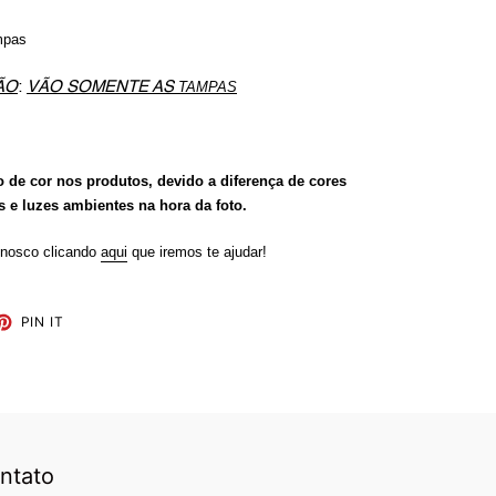
mpas
ÃO
:
VÃO SOMENTE AS
TAMPAS
o de cor nos produtos, devido a diferença de cores
es e luzes ambientes na hora da foto.
nosco clicando
aqui
que iremos te ajudar!
ET
PIN
PIN IT
ON
TTER
PINTEREST
ntato