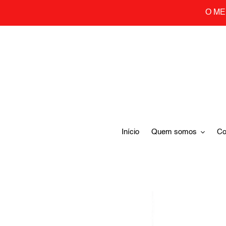
Skip
O ME
to
content
Início
Quem somos
Co