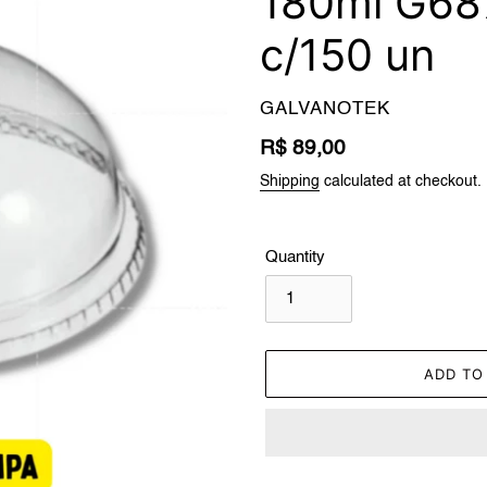
180ml G68
c/150 un
VENDOR
GALVANOTEK
Regular
R$ 89,00
price
Shipping
calculated at checkout.
Quantity
ADD TO
Adding