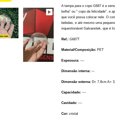
product
A tampa para o copo G687 é a sens
to
bolha" ou " copo da felicidade", e a
your
que você possa colocar nele. O conj
cart
bebidas, e até mesmo uma pequena 
inquestionável Galvanotek, que é l
Ref.:
G687T
Material/Composição:
PET
Espessura:
----
Dimensão interna:
---
Dimensão externa:
D= 7,8cm A= 3
Capacidade:
----
Cavidade:
----
Cor:
cristal